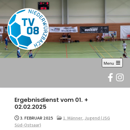
Skip
to
content
TV 08
Abteilung Handball
Menu
Niederwürzbach
Open
the
e.V.
main
menu
Ergebnisdienst vom 01. +
02.02.2025
3. FEBRUAR 2025
1. Männer
,
Jugend (JSG
Süd-Ostsaar)