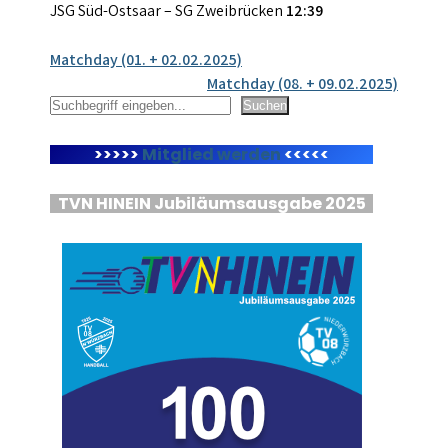
JSG Süd-Ostsaar – SG Zweibrücken
12:39
Beitragsnavigation
Matchday (01. + 02.02.2025)
Matchday (08. + 09.02.2025)
Suchen
Suchen
>>>>>
Mitglied werden
<<<<<
TVN HINEIN Jubiläumsausgabe 2025