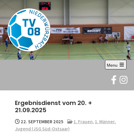
Skip
to
content
TV 08
Abteilung Handball
Menu
Niederwürzbach
Open
the
e.V.
main
menu
Ergebnisdienst vom 20. +
21.09.2025
22. SEPTEMBER 2025
1. Frauen
,
1. Männer
,
Jugend (JSG Süd-Ostsaar)