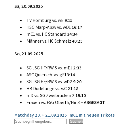
Sa, 20.09.2025
TV Homburg vs. wE
9:15
HSG Marp-Alsw vs. wD1
16:17
mC1 vs. HC Standard
34:34
Männer vs. HC Schmelz
40:25
So, 21.09.2025
SG JSG HF/RW S vs. mEJ
2:33
ASC Quiersch. vs. gFJ
3:14
SG JSG HF/RW S vs. wD2
9:20
HB Dudelange vs. wC
21:18
mD vs. SG Zweibrücken 2
19:10
Frauen vs. FSG Oberth/Hir 3 –
ABGESAGT
Beitragsnavigation
Matchday 20. + 21.09.2025
mC1 mit neuen Trikots
Suchen
Suchen