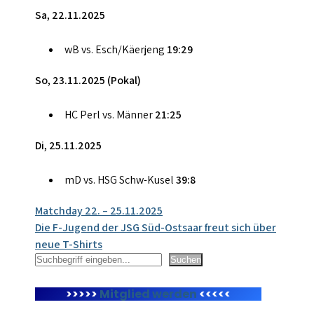
Sa, 22.11.2025
wB vs. Esch/Käerjeng
19:29
So, 23.11.2025 (Pokal)
HC Perl vs. Männer
21:25
Di, 25.11.2025
mD vs. HSG Schw-Kusel
39:8
Beitragsnavigation
Matchday 22. – 25.11.2025
Die F-Jugend der JSG Süd-Ostsaar freut sich über
neue T-Shirts
Suchen
Suchen
>>>>>
Mitglied werden
<<<<<