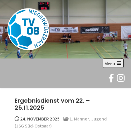
Skip
to
content
TV 08
Abteilung Handball
Menu
Niederwürzbach
Open
the
e.V.
main
menu
Ergebnisdienst vom 22. –
25.11.2025
24. NOVEMBER 2025
1. Männer
,
Jugend
(JSG Süd-Ostsaar)