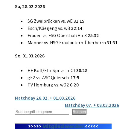
Sa, 28.02.2026
SG Zweibrücken vs. wE
31:15
Esch/Käerjeng vs. wB
32:14
Frauen vs. FSG Oberthal/Hir 3
25:32
Männer vs. HSG Fraulautern-Überherrn
31:31
So, 01.03.2026
HF Köll/ElmSpr vs. mC1
30:28
gF2 vs. ASC Quiersch.
17:5
TV Homburg vs. wD2
6:20
Beitragsnavigation
Matchday 28.02. + 01.03.2026
Matchday 07. + 08.03.2026
Suchen
Suchen
>>>>>
Mitglied werden
<<<<<