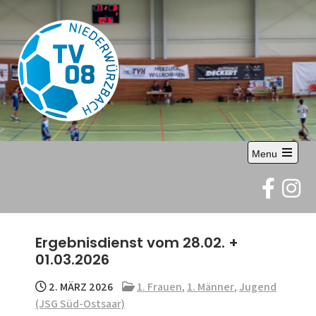
Skip
to
content
TV 08
Abteilung Handball
Menu
Niederwürzbach
Open
the
e.V.
main
menu
Ergebnisdienst vom 28.02. +
01.03.2026
2. MÄRZ 2026
1. Frauen
,
1. Männer
,
Jugend
(JSG Süd-Ostsaar)