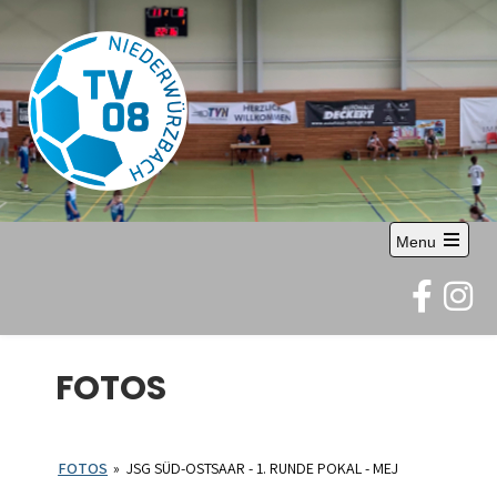
Skip
to
content
TV 08
Abteilung Handball
Menu
Niederwürzbach
Open
the
e.V.
main
menu
FOTOS
FOTOS
»
JSG SÜD-OSTSAAR - 1. RUNDE POKAL - MEJ