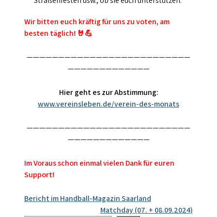
Straßenfesten usw., ob sie euch unterstützen.
Wir bitten euch kräftig für uns zu voten, am
besten täglich! 🤘💪
——————————————————————————
—————————————
Hier geht es zur Abstimmung:
www.vereinsleben.de/verein-des-monats
——————————————————————————
—————————————
Im Voraus schon einmal vielen Dank für euren
Support!
Beitragsnavigation
Bericht im Handball-Magazin Saarland
Matchday (07. + 08.09.2024)