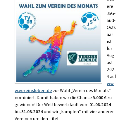
ere
JSG-
Süd-
Osts
aar
ist
für
Aug
ust
202
4 auf
ww
w.vereinsleben.de
zur Wahl „Verein des Monats“
nominiert. Damit haben wir die Chance
5.000 €
zu
gewinnen! Der Wettbewerb läuft vom
01.08.2024
bis 31.08.2024
und wir „kämpfen“ mit vier anderen
Vereinen um den Titel.