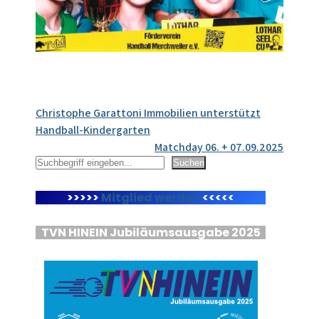
Beitragsnavigation
Christophe Garattoni Immobilien unterstützt
Handball-Kindergarten
Matchday 06. + 07.09.2025
Suchen
Suchen
>>>>>
Mitglied werden
<<<<<
TVN HINEIN Jubiläumsausgabe 2025