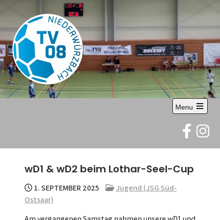
Skip
to
content
TV 08
Abteilung Handball
Menu
Niederwürzbach
Open
the
e.V.
main
menu
wD1 & wD2 beim Lothar-Seel-Cup
1. SEPTEMBER 2025
Jugend (JSG Süd-
Ostsaar)
Am vergangenen Samstag nahmen unsere wD1 und