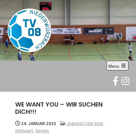
Skip
to
content
TV 08
Abteilung Handball
Menu
Niederwürzbach
Open
the
e.V.
main
menu
WE WANT YOU – WIR SUCHEN
DICH!!!
24. JANUAR 2025
Jugend (JSG Süd-
Ostsaar)
,
Verein