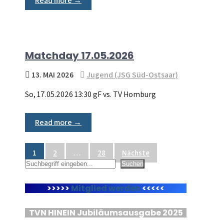
Read more →
Matchday 17.05.2026
13. MAI 2026
Jugend (JSG Süd-Ostsaar)
So, 17.05.2026 13:30 gF vs. TV Homburg
Read more →
Seitennummerierung
1
2
…
28
Nächste
Suchen
Suchen
der
Beiträge
>>>>>
Mitglied werden
<<<<<
TVN HINEIN Jubiläumsausgabe 2025