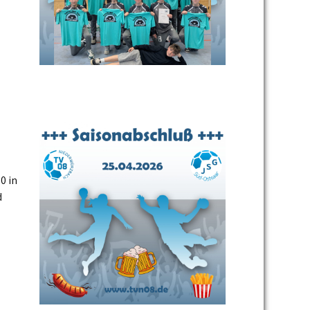
0 in
d