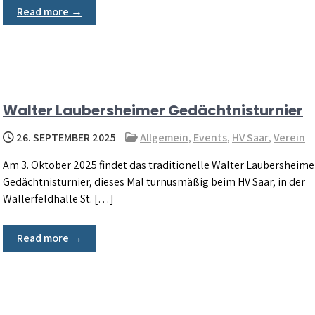
Read more →
Walter Laubersheimer Gedächtnisturnier
26. SEPTEMBER 2025
Allgemein
,
Events
,
HV Saar
,
Verein
Am 3. Oktober 2025 findet das traditionelle Walter Laubersheime
Gedächtnisturnier, dieses Mal turnusmäßig beim HV Saar, in der
Wallerfeldhalle St. […]
Read more →