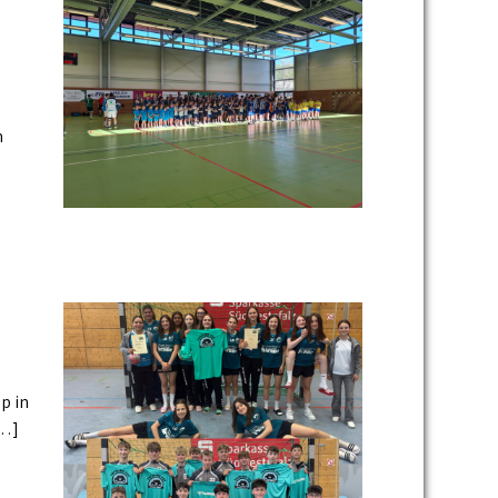
n
p in
[…]