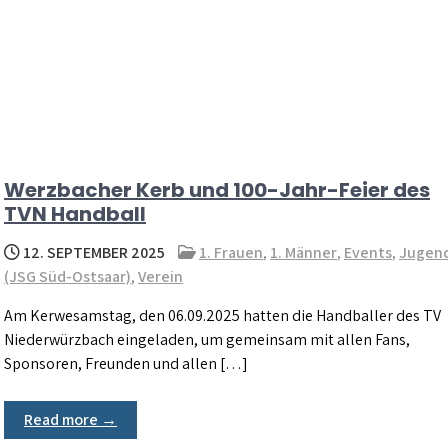
Werzbacher Kerb und 100-Jahr-Feier des
TVN Handball
12. SEPTEMBER 2025
1. Frauen
,
1. Männer
,
Events
,
Jugen
(JSG Süd-Ostsaar)
,
Verein
Am Kerwesamstag, den 06.09.2025 hatten die Handballer des TV
Niederwürzbach eingeladen, um gemeinsam mit allen Fans,
Sponsoren, Freunden und allen […]
Read more →