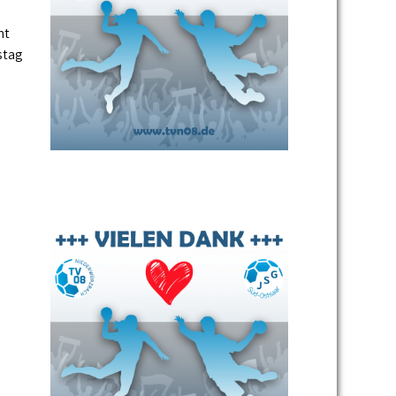
ht
stag