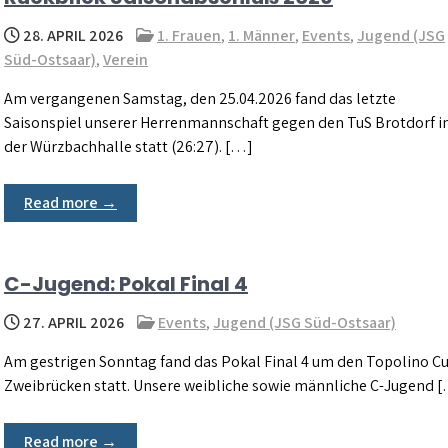
28. APRIL 2026
1. Frauen
,
1. Männer
,
Events
,
Jugend (JSG
Süd-Ostsaar)
,
Verein
Am vergangenen Samstag, den 25.04.2026 fand das letzte
Saisonspiel unserer Herrenmannschaft gegen den TuS Brotdorf i
der Würzbachhalle statt (26:27). […]
Read more →
C-Jugend: Pokal Final 4
27. APRIL 2026
Events
,
Jugend (JSG Süd-Ostsaar)
Am gestrigen Sonntag fand das Pokal Final 4 um den Topolino Cu
Zweibrücken statt. Unsere weibliche sowie männliche C-Jugend 
Read more →