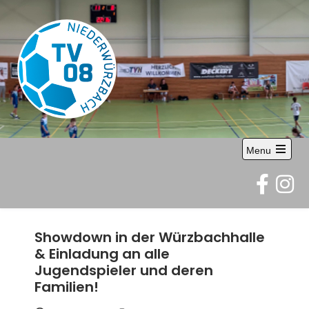
Skip
to
content
TV 08
Abteilung Handball
Menu
Niederwürzbach
Open
the
e.V.
main
menu
Showdown in der Würzbachhalle
& Einladung an alle
Jugendspieler und deren
Familien!