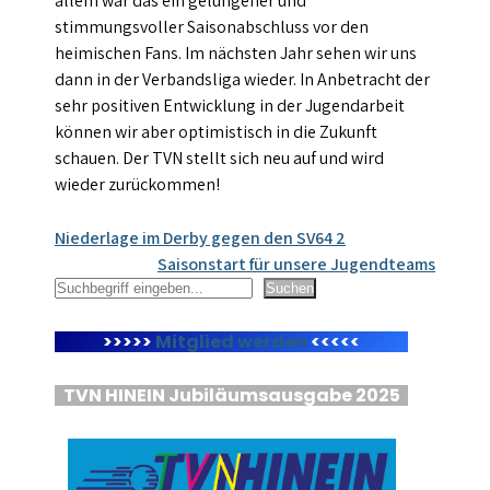
allem war das ein gelungener und
stimmungsvoller Saisonabschluss vor den
heimischen Fans. Im nächsten Jahr sehen wir uns
dann in der Verbandsliga wieder. In Anbetracht der
sehr positiven Entwicklung in der Jugendarbeit
können wir aber optimistisch in die Zukunft
schauen. Der TVN stellt sich neu auf und wird
wieder zurückommen!
Beitragsnavigation
Niederlage im Derby gegen den SV64 2
Saisonstart für unsere Jugendteams
Suchen
Suchen
>>>>>
Mitglied werden
<<<<<
TVN HINEIN Jubiläumsausgabe 2025