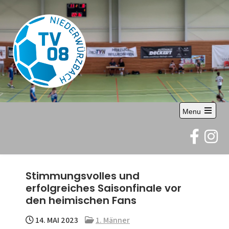
Skip
to
content
TV 08
Abteilung Handball
Menu
Niederwürzbach
Open
the
e.V.
main
menu
Stimmungsvolles und
erfolgreiches Saisonfinale vor
den heimischen Fans
14. MAI 2023
1. Männer